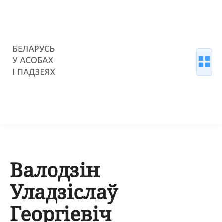
Валодзін
Уладзіслаў
Георгіевіч