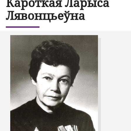
Кароткая Ларыса
Лявонцьеўна