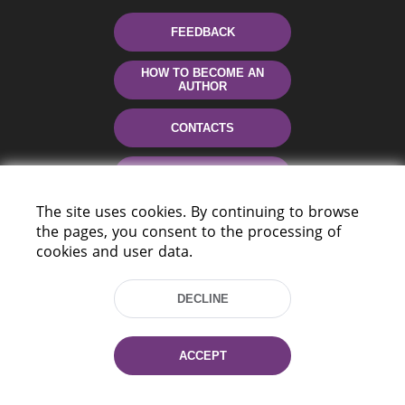
FEEDBACK
HOW TO BECOME AN
AUTHOR
CONTACTS
HELP
The site uses cookies. By continuing to browse
the pages, you consent to the processing of
cookies and user data.
DECLINE
220114, Niezaležnasci Ave. 116, Minsk,
ACCEPT
Belarus
Tel.: (+375 17) 368 37 37