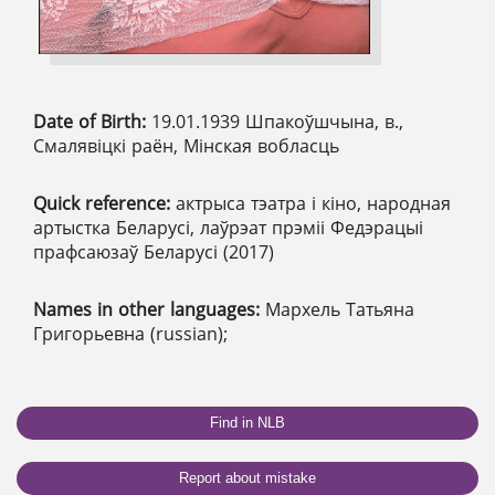
Date of Birth:
19.01.1939 Шпакоўшчына, в.,
Смалявіцкі раён, Мінская вобласць
Quick reference:
актрыса тэатра і кіно, народная
артыстка Беларусі, лаўрэат прэміі Федэрацыі
прафсаюзаў Беларусі (2017)
Names in other languages:
Мархель Татьяна
Григорьевна (russian);
Find in NLB
Report about mistake