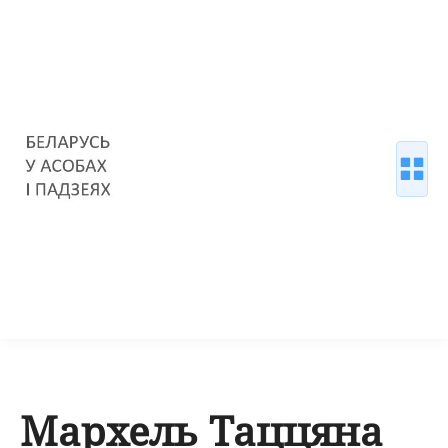
Мархель Таццяна