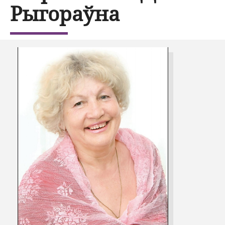
Рыгораўна