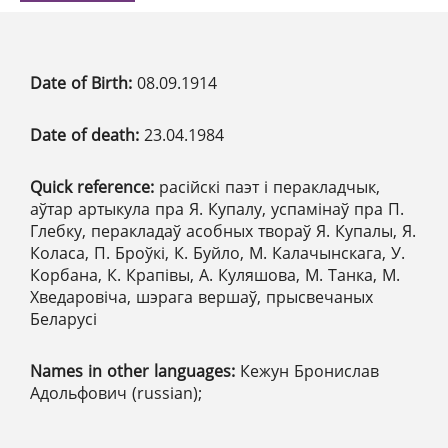
Date of Birth:
08.09.1914
Date of death:
23.04.1984
Quick reference:
расійскі паэт і перакладчык,
аўтар артыкула пра Я. Купалу, успамінаў пра П.
Глебку, перакладаў асобных твораў Я. Купалы, Я.
Коласа, П. Броўкі, К. Буйло, М. Калачынскага, У.
Корбана, К. Крапівы, А. Куляшова, М. Танка, М.
Хведаровіча, шэрага вершаў, прысвечаных
Беларусі
Names in other languages:
Кежун Бронислав
Адольфович (russian);