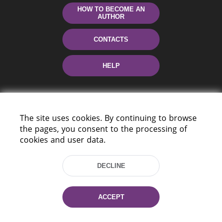
HOW TO BECOME AN
AUTHOR
CONTACTS
HELP
The site uses cookies. By continuing to browse
the pages, you consent to the processing of
cookies and user data.
220114, Niezaležnasci Ave. 116, Minsk,
DECLINE
Belarus
Tel.: (+375 17) 368 37 37
Fax: (+375 17) 368 97 06
ACCEPT
E-mail: inbox@nlb.by