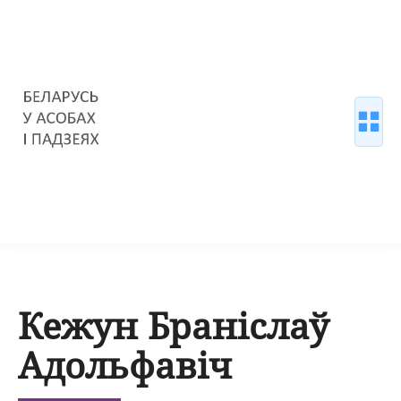
Кежун Браніслаў
Адольфавіч