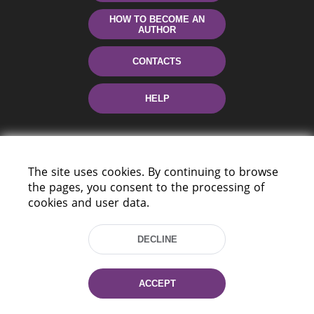
HOW TO BECOME AN
AUTHOR
CONTACTS
HELP
The site uses cookies. By continuing to browse
the pages, you consent to the processing of
cookies and user data.
220114, Niezaležnasci Ave. 116, Minsk,
DECLINE
Belarus
Tel.: (+375 17) 368 37 37
Fax: (+375 17) 368 97 06
ACCEPT
E-mail: inbox@nlb.by