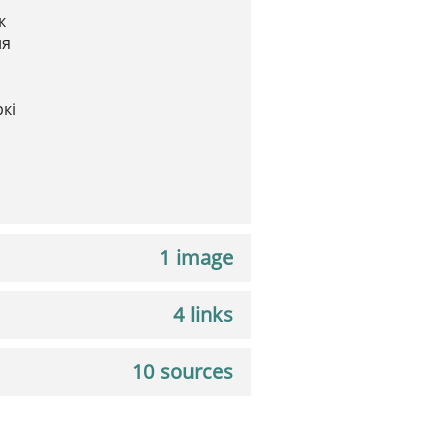
к
ня
кі
1 image
4 links
10 sources