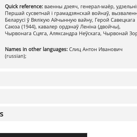
Quick reference:
ваенны дзеяч, генерал-маёр, удзельні
Першай сусветнай і грамадзянскай войнаў, вызвален
Беларусі ў Вялікую Айчынную вайну, Герой Савецкага
Саюза (1944), кавалер ордэнаў Леніна (двойчы),
Чырвонага Сцяга, Аляксандра Неўскага, Чырвонай Зор
Names in other languages:
Слиц Антон Иванович
(russian);
s