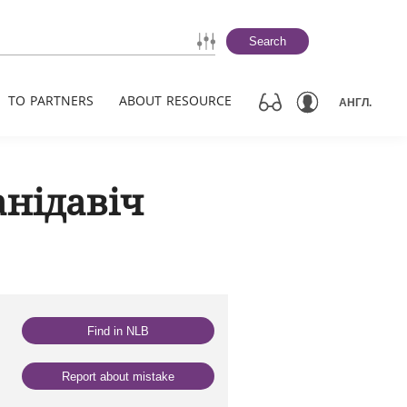
Search
TO PARTNERS
ABOUT RESOURCE
АНГЛ.
анідавіч
Find in NLB
Report about mistake