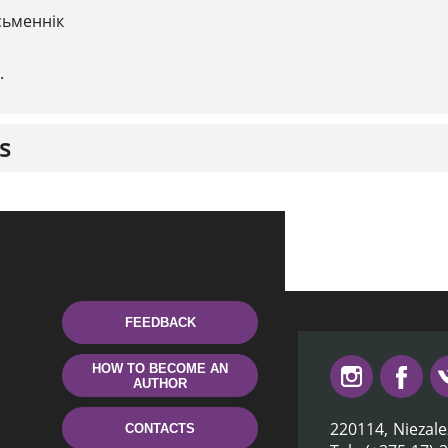
сьменнік
.
s
FEEDBACK
HOW TO BECOME AN
AUTHOR
220114, Niezale
CONTACTS