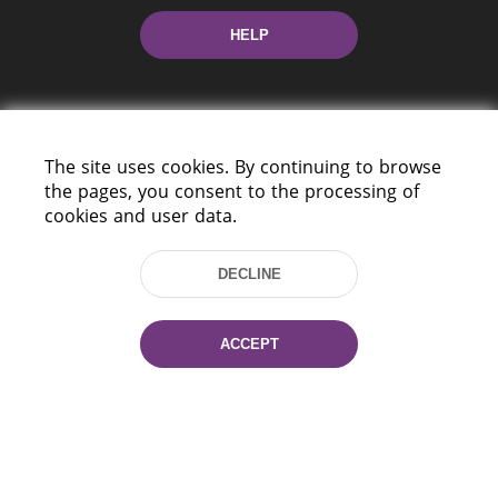
HELP
The site uses cookies. By continuing to browse
the pages, you consent to the processing of
cookies and user data.
220114, Niezaležnasci Ave. 116, Minsk,
Belarus
DECLINE
Tel.: (+375 17) 368 37 37
Fax: (+375 17) 368 97 06
E-mail: inbox@nlb.by
ACCEPT
All rights reserved «National Library
of Belarus» 2006 — 2026
Site development:
mrsoft.by