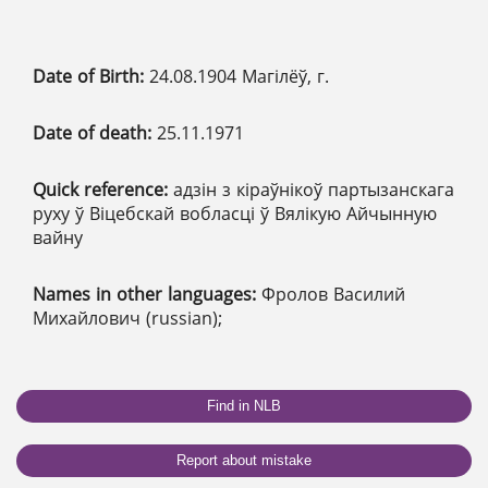
Date of Birth:
24.08.1904 Магілёў, г.
Date of death:
25.11.1971
Quick reference:
адзін з кіраўнікоў партызанскага
руху ў Віцебскай вобласці ў Вялікую Айчынную
вайну
Names in other languages:
Фролов Василий
Михайлович (russian);
Find in NLB
Report about mistake