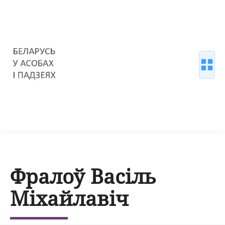
Фралоў Васіль
Міхайлавіч