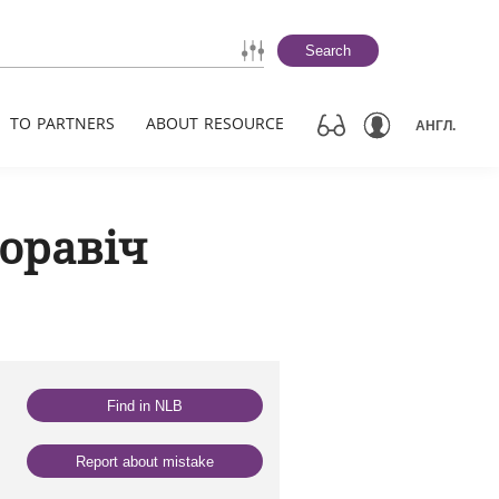
Search
TO PARTNERS
ABOUT RESOURCE
АНГЛ.
оравіч
Find in NLB
Report about mistake