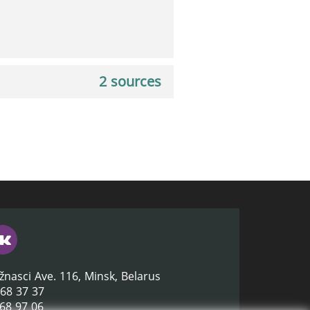
2 sources
žnasci Ave. 116, Minsk, Belarus
368 37 37
368 97 06