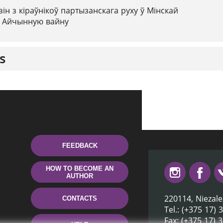
зін з кіраўнікоў партызанскага руху ў Мінскай
ю Айчынную вайну
s
FEEDBACK
HOW TO BECOME AN
AUTHOR
220114, Niezale
CONTACTS
Tel.: (+375 17) 
Fax: (+375 17) 