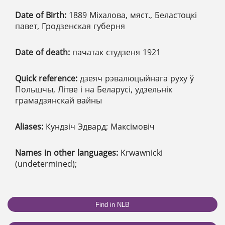
Date of Birth:
1889 Міхалова, мяст., Беластоцкі
павет, Гродзенская губерня
Date of death:
пачатак студзеня 1921
Quick reference:
дзеяч рэвалюцыйнага руху ў
Польшчы, Літве і на Беларусі, удзельнік
грамадзянскай вайны
Aliases:
Кундзіч Эдвард; Максімовіч
Names in other languages:
Krwawnicki
(undetermined);
Find in NLB