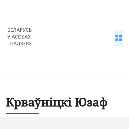
Крваўніцкі Юзаф