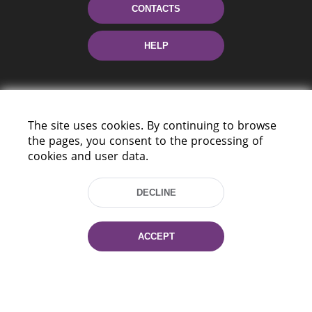
CONTACTS
HELP
The site uses cookies. By continuing to browse
the pages, you consent to the processing of
cookies and user data.
220114, Niezaležnasci Ave. 116, Minsk,
Belarus
DECLINE
Tel.: (+375 17) 368 37 37
Fax: (+375 17) 368 97 06
ACCEPT
E-mail: inbox@nlb.by
All rights reserved «National Library