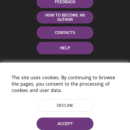
FEEDBACK
HOW TO BECOME AN
AUTHOR
CONTACTS
HELP
The site uses cookies. By continuing to browse
the pages, you consent to the processing of
cookies and user data.
220114, Niezaležnasci Ave. 116, Minsk,
DECLINE
Belarus
Tel.: (+375 17) 368 37 37
Fax: (+375 17) 368 97 06
ACCEPT
E-mail: inbox@nlb.by