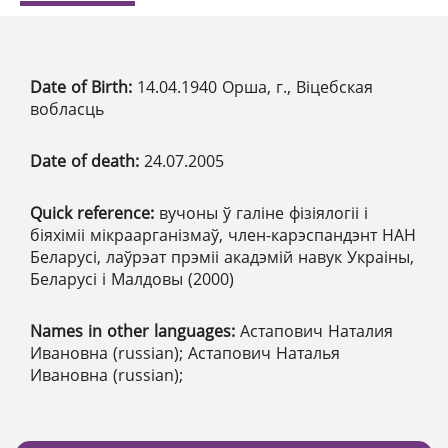
Date of Birth:
14.04.1940 Орша, г., Віцебская
вобласць
Date of death:
24.07.2005
Quick reference:
вучоны ў галіне фізіялогіі і
біяхіміі мікраарганізмаў, член-карэспандэнт НАН
Беларусі, лаўрэат прэміі акадэмій навук Украіны,
Беларусі і Малдовы (2000)
Names in other languages:
Астапович Наталия
Ивановна (russian); Астапович Наталья
Ивановна (russian);