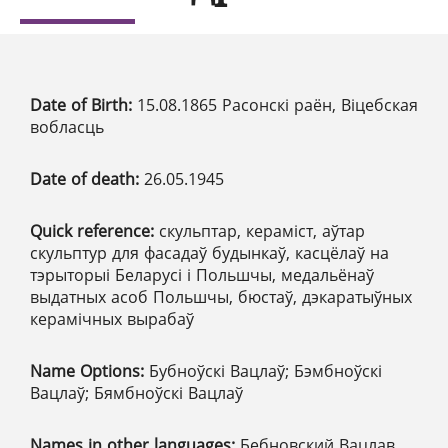
Date of Birth:
15.08.1865 Расонскі раён, Віцебская
вобласць
Date of death:
26.05.1945
Quick reference:
скульптар, кераміст, аўтар
скульптур для фасадаў будынкаў, касцёлаў на
тэрыторыі Беларусі і Польшчы, медальёнаў
выдатных асоб Польшчы, бюстаў, дэкаратыўных
керамічных вырабаў
Name Options:
Бубноўскі Вацлаў; Бэмбноўскi
Вацлаў; Бямбноўскi Вацлаў
Names in other languages:
Бебновский Вацлав