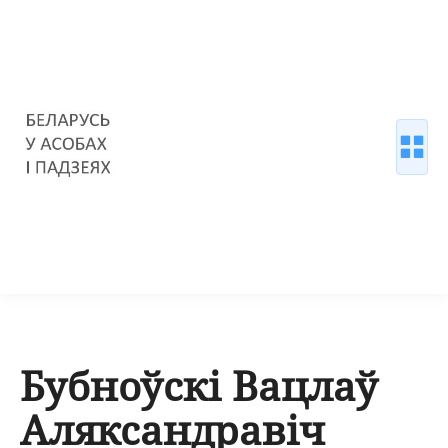
Бубноўскі Вацлаў
Аляксандравіч