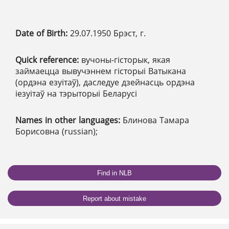
Date of Birth:
29.07.1950 Брэст, г.
Quick reference:
вучоны-гісторык, якая
займаецца вывучэннем гісторыі Ватыкана
(ордэна езуітаў), даследуе дзейнасць ордэна
іезуітаў на тэрыторыі Беларусі
Names in other languages:
Блинова Тамара
Борисовна (russian);
Find in NLB
Report about mistake