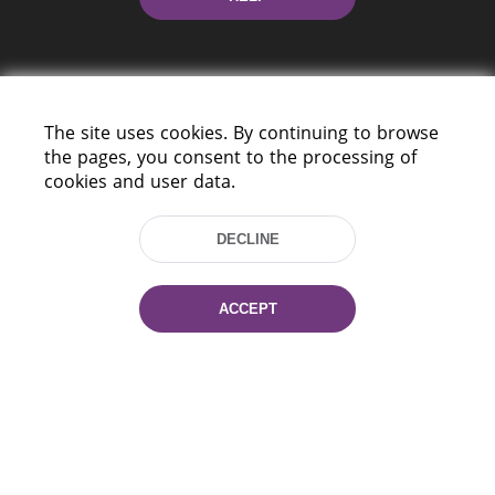
The site uses cookies. By continuing to browse
the pages, you consent to the processing of
cookies and user data.
220114, Niezaležnasci Ave. 116, Minsk,
Belarus
DECLINE
Tel.: (+375 17) 368 37 37
Fax: (+375 17) 368 97 06
E-mail: inbox@nlb.by
ACCEPT
All rights reserved «National Library
of Belarus» 2006 — 2026
Site development:
mrsoft.by
Technical Support:
pras.by