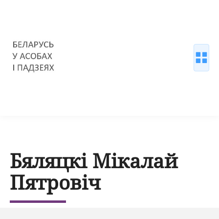
Бяляцкі Мікалай
Пятровіч