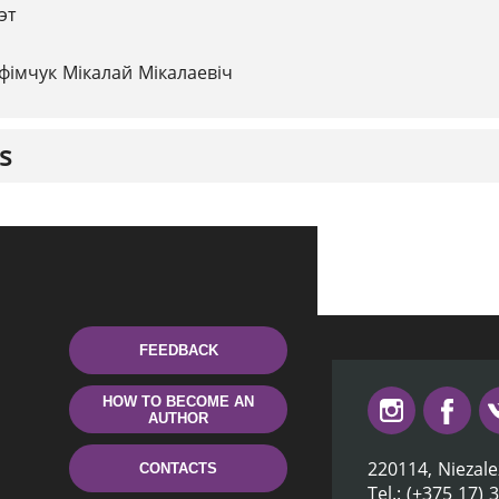
эт
фімчук Мікалай Мікалаевіч
s
FEEDBACK
HOW TO BECOME AN
AUTHOR
220114, Niezale
CONTACTS
Tel.: (+375 17) 