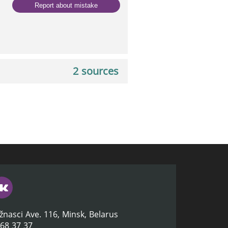
Report about mistake
2 sources
žnasci Ave. 116, Minsk, Belarus
368 37 37