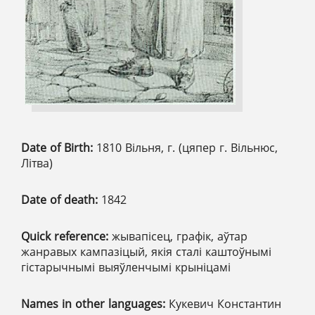
Date of Birth:
1810 Вільня, г. (цяпер г. Вільнюс,
Літва)
Date of death:
1842
Quick reference:
жывапісец, графік, аўтар
жанравых кампазіцый, якія сталі каштоўнымі
гістарычнымі выяўленчымі крыніцамі
Names in other languages:
Кукевич Константин