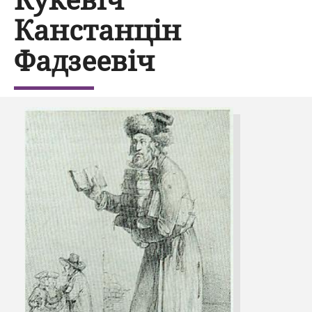
Канстанцін
Фадзеевіч