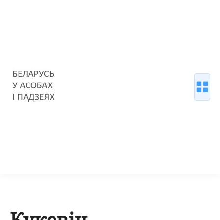
Кукевіч