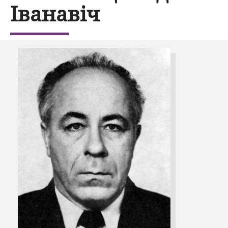
Іванавіч