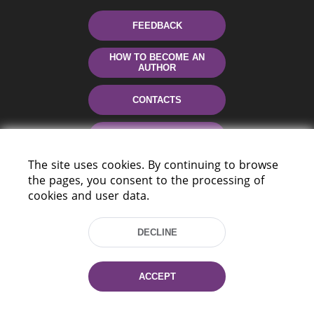
FEEDBACK
HOW TO BECOME AN
AUTHOR
CONTACTS
HELP
The site uses cookies. By continuing to browse
the pages, you consent to the processing of
cookies and user data.
DECLINE
220114, Niezaležnasci Ave. 116, Minsk,
ACCEPT
Belarus
Tel.: (+375 17) 368 37 37