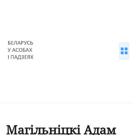
Магільніцкі Адам