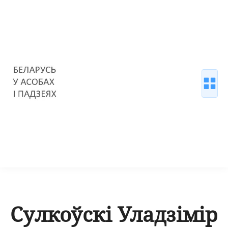
Сулкоўскі Уладзімір