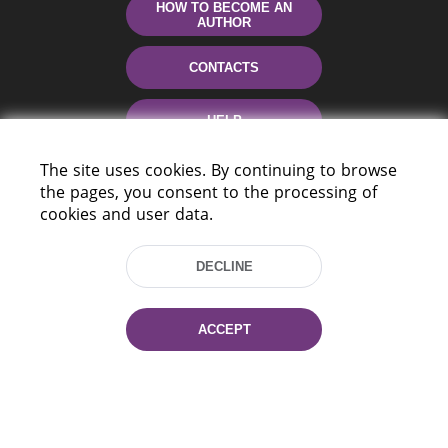
HOW TO BECOME AN
AUTHOR
CONTACTS
HELP
The site uses cookies. By continuing to browse
the pages, you consent to the processing of
cookies and user data.
DECLINE
220114, Niezaležnasci Ave. 116, Minsk,
ACCEPT
Belarus
Tel.: (+375 17) 368 37 37
Fax: (+375 17) 368 97 06
E-mail: inbox@nlb.by