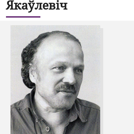
Якаўлевіч