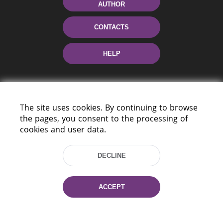
AUTHOR
CONTACTS
HELP
The site uses cookies. By continuing to browse
the pages, you consent to the processing of
cookies and user data.
220114, Niezaležnasci Ave. 116, Minsk,
DECLINE
Belarus
Tel.: (+375 17) 368 37 37
Fax: (+375 17) 368 97 06
ACCEPT
E-mail: inbox@nlb.by