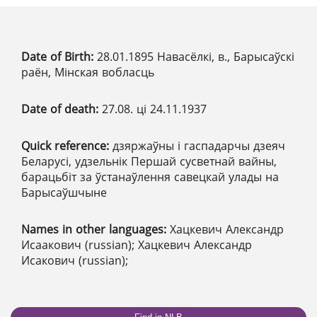
Date of Birth:
28.01.1895 Навасёлкі, в., Барысаўскі
раён, Мінская вобласць
Date of death:
27.08. ці 24.11.1937
Quick reference:
дзяржаўны і гаспадарчы дзеяч
Беларусі, удзельнік Першай сусветнай вайны,
барацьбіт за ўстанаўлення савецкай улады на
Барысаўшчыне
Names in other languages:
Хацкевич Александр
Исаакович (russian); Хацкевич Александр
Исакович (russian);