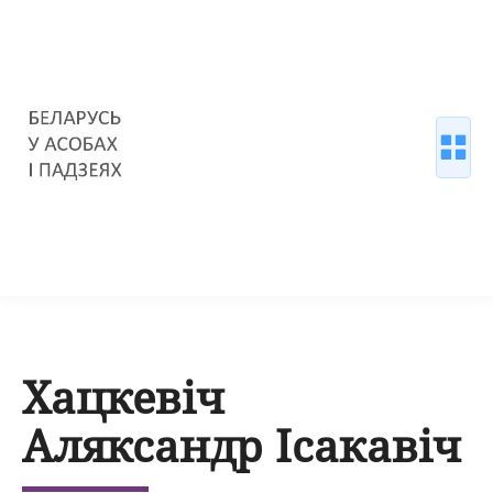
Хацкевіч
Аляксандр Ісакавіч