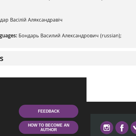
дар Васілій Аляксандравіч
nguages:
Бондарь Василий Александрович (russian);
s
FEEDBACK
HOW TO BECOME AN
AUTHOR