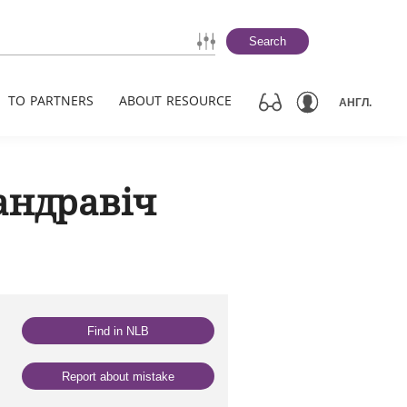
Search
TO PARTNERS
ABOUT RESOURCE
АНГЛ.
андравіч
Find in NLB
Report about mistake