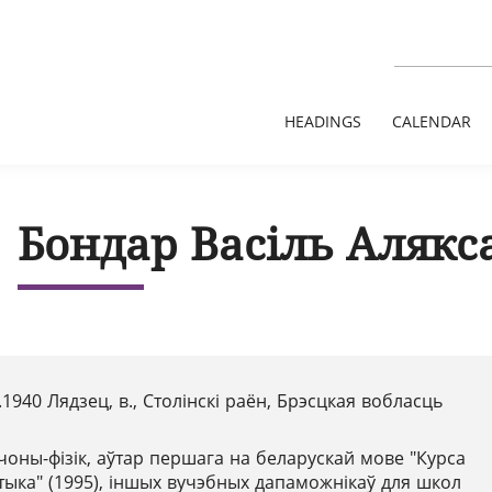
HEADINGS
CALENDAR
Бондар Васіль Алякс
.1940 Лядзец, в., Столінскі раён, Брэсцкая вобласць
чоны-фізік, аўтар першага на беларускай мове "Курса
птыка" (1995), іншых вучэбных дапаможнікаў для школ