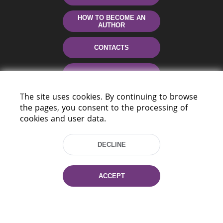
HOW TO BECOME AN
AUTHOR
CONTACTS
HELP
The site uses cookies. By continuing to browse
the pages, you consent to the processing of
cookies and user data.
DECLINE
220114, Niezaležnasci Ave. 116, Minsk,
ACCEPT
Belarus
Tel.: (+375 17) 368 37 37
Fax: (+375 17) 368 97 06
E-mail: inbox@nlb.by