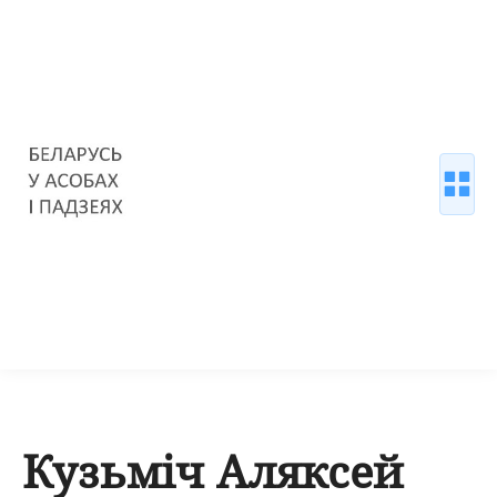
Кузьміч Аляксей