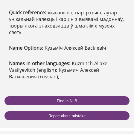
Quick reference:
жывапісец, партрэтыст, аўтар
унікальнай калекцыі карцін з выявамі мадоннаў,
творы якога знаходзяцца ў шматлікіх музеях
свету
Name Options:
Кузьміч Аляксей Васілевіч
Names in other languages:
Kuzmitch Aliaxei
Vasilyevitch (english); Кузьмич Алексей
Васильевич (russian);
Find in NLB
Report about mistake