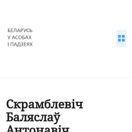
Скрамблевіч
Баляслаў
Антонавіч