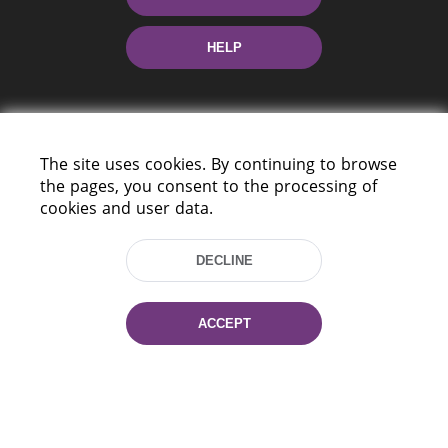
HELP
The site uses cookies. By continuing to browse
the pages, you consent to the processing of
cookies and user data.
220114, Niezaležnasci Ave. 116, Minsk,
Belarus
DECLINE
Tel.: (+375 17) 368 37 37
Fax: (+375 17) 368 97 06
E-mail: inbox@nlb.by
ACCEPT
All rights reserved «National Library
of Belarus» 2006 — 2026