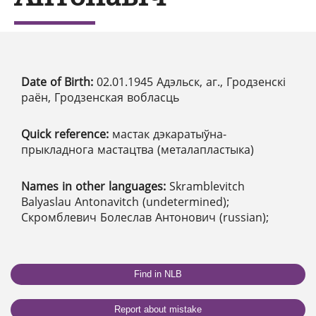
Date of Birth:
02.01.1945 Адэльск, аг., Гродзенскі
раён, Гродзенская вобласць
Quick reference:
мастак дэкаратыўна-
прыкладнога мастацтва (металапластыка)
Names in other languages:
Skramblevitch
Balyaslau Antonavitch (undetermined);
Скромблевич Болеслав Антонович (russian);
Find in NLB
Report about mistake