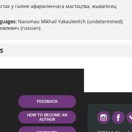
стак у галіне афармленчага мастацтва, жывапісец
nguages:
Navumau Mikhail Yakaulevitch (undetermined);
влевич (russian);
s
FEEDBACK
HOW TO BECOME AN
AUTHOR