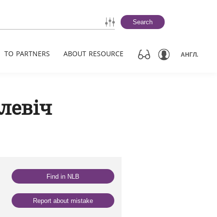
Search
TO PARTNERS
ABOUT RESOURCE
АНГЛ.
левіч
Find in NLB
Report about mistake