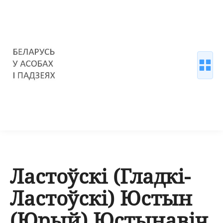
Ластоўскі (Гладкі-
Ластоўскі) Юстын
(Юрый) Юстынавіч