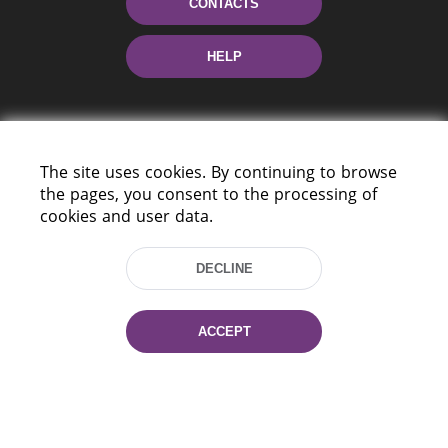
CONTACTS
HELP
The site uses cookies. By continuing to browse
the pages, you consent to the processing of
cookies and user data.
220114, Niezaležnasci Ave. 116, Minsk,
Belarus
DECLINE
Tel.: (+375 17) 368 37 37
Fax: (+375 17) 368 97 06
ACCEPT
E-mail: inbox@nlb.by
All rights reserved «National Library
of Belarus» 2006 — 2026