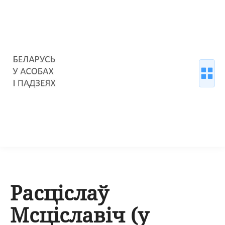
Расціслаў
Мсціславіч (у