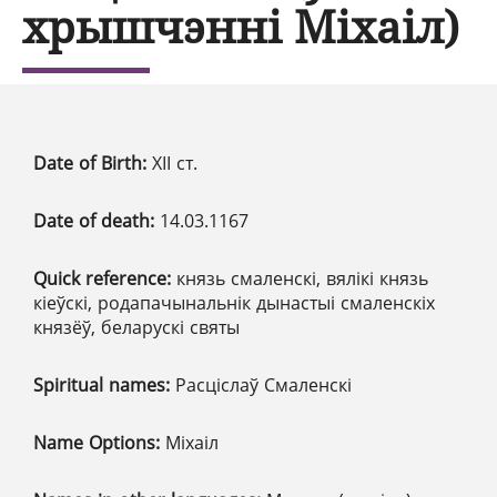
хрышчэнні Міхаіл)
Date of Birth:
ХІІ ст.
Date of death:
14.03.1167
Quick reference:
князь смаленскі, вялікі князь
кіеўскі, родапачынальнік дынастыі смаленскіх
князёў, беларускі святы
Spiritual names:
Расціслаў Смаленскі
Name Options:
Міхаіл