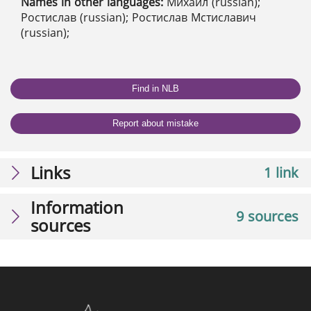
Names in other languages:
Михаил (russian);
Ростислав (russian); Ростислав Мстиславич
(russian);
Find in NLB
Report about mistake
Links
1 link
Information
9 sources
sources