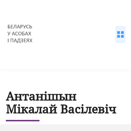
Антанішын
Мікалай Васілевіч