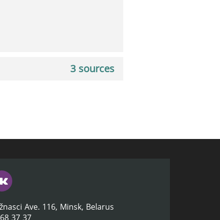
3 sources
žnasci Ave. 116, Minsk, Belarus
368 37 37