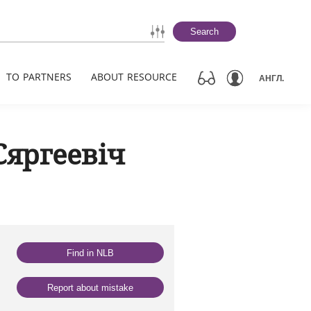
Search
TO PARTNERS
ABOUT RESOURCE
АНГЛ.
Сяргеевіч
Find in NLB
Report about mistake