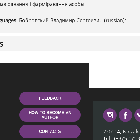
азіравання і фарміравання асобы
nguages:
Бобровский Владимир Сергеевич (russian);
s
FEEDBACK
HOW TO BECOME AN
AUTHOR
220114, Niezale
CONTACTS
Tel.: (+375 17) 