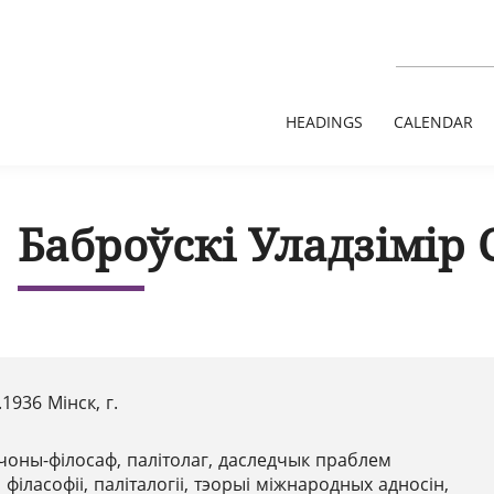
HEADINGS
CALENDAR
Баброўскі Уладзімір 
.1936 Мінск, г.
чоны-філосаф, палітолаг, даследчык праблем
філасофіі, паліталогіі, тэорыі міжнародных адносін,