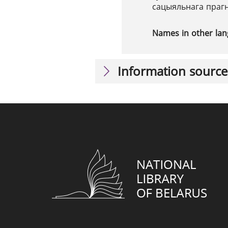
сацыяльнага прагн
Names in other la
Information source