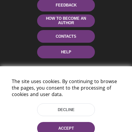
FEEDBACK
HOW TO BECOME AN
AUTHOR
CONTACTS
HELP
The site uses cookies. By continuing to browse
the pages, you consent to the processing of
cookies and user data.
220114, Niezaležnasci Ave. 116, Minsk,
DECLINE
Belarus
Tel.: (+375 17) 368 37 37
Fax: (+375 17) 368 97 06
ACCEPT