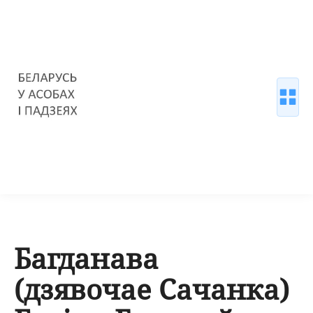
Багданава
(дзявочае Сачанка)