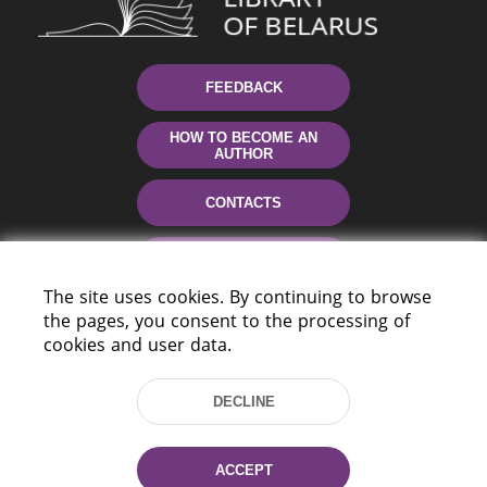
FEEDBACK
HOW TO BECOME AN
AUTHOR
CONTACTS
HELP
The site uses cookies. By continuing to browse
the pages, you consent to the processing of
cookies and user data.
DECLINE
220114, Niezaležnasci Ave. 116, Minsk,
ACCEPT