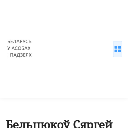
Бельцюкоў Сяргей