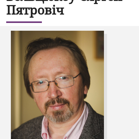
Пятровіч