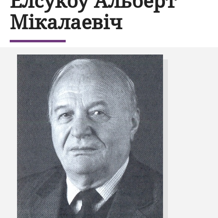
Елсукоў Альберт
Мікалаевіч