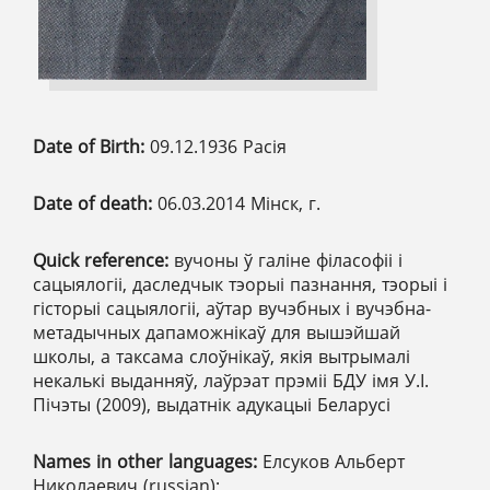
Date of Birth:
09.12.1936 Расія
Date of death:
06.03.2014 Мінск, г.
Quick reference:
вучоны ў галіне філасофіі і
сацыялогіі, даследчык тэорыі пазнання, тэорыі і
гісторыі сацыялогіі, аўтар вучэбных і вучэбна-
метадычных дапаможнікаў для вышэйшай
школы, а таксама слоўнікаў, якія вытрымалі
некалькі выданняў, лаўрэат прэміі БДУ імя У.І.
Пічэты (2009), выдатнік адукацыі Беларусі
Names in other languages:
Елсуков Альберт
Николаевич (russian);