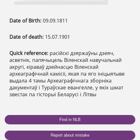
Date of Birth:
09.09.1811
Date of death:
15.07.1901
Quick reference:
расійскі дзяржаўны дзеяч,
асветнік, папячыцель Віленскай навучальнай
акругі, кіраваў дзейнасцю Віленскай
археаграфічнай камісіі, якая па яго ініцыятыве
выдала 4 тамы Археаграфічнага зборніка
дакументаў і Тураўскае евангелле, у якіх шмат
звестак па гісторыі Беларусі і Літвы
Find in NLB
Report about mistake