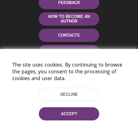
FEEDBACK
HOW TO BECOME AN
AUTHOR
CONTACTS
HELP
The site uses cookies. By continuing to browse
the pages, you consent to the processing of
cookies and user data.
DECLINE
220114, Niezaležnasci Ave. 116, Minsk,
ACCEPT
Belarus
Tel.: (+375 17) 368 37 37
Fax: (+375 17) 368 97 06
E-mail: inbox@nlb.by