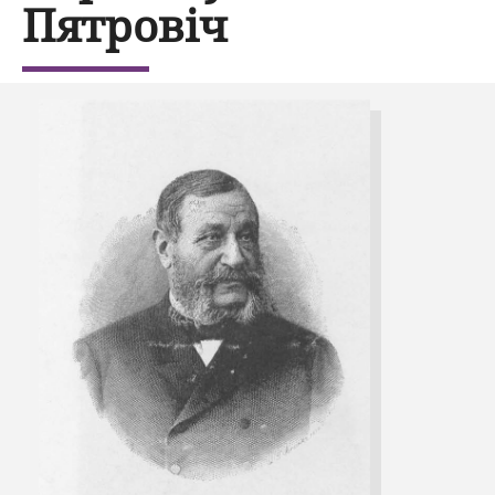
Пятровіч