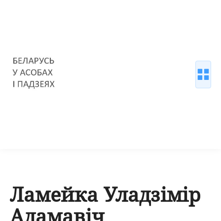
Ламейка Уладзімір
Адамавіч