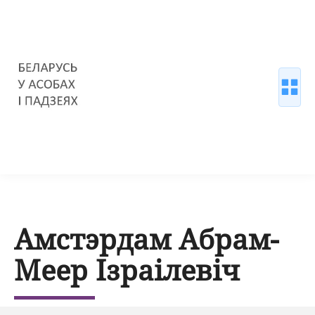
Амстэрдам Абрам-
Меер Ізраілевіч