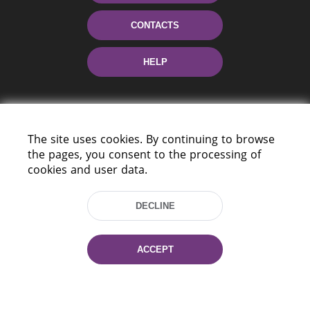
CONTACTS
HELP
The site uses cookies. By continuing to browse
the pages, you consent to the processing of
cookies and user data.
220114, Niezaležnasci Ave. 116, Minsk,
DECLINE
Belarus
Tel.: (+375 17) 368 37 37
Fax: (+375 17) 368 97 06
ACCEPT
E-mail: inbox@nlb.by