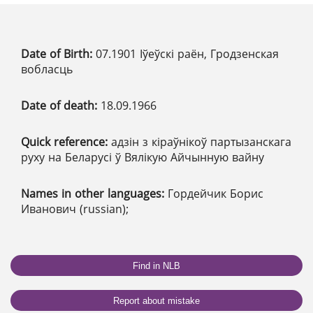
Date of Birth:
07.1901 Іўеўскі раён, Гродзенская
вобласць
Date of death:
18.09.1966
Quick reference:
адзін з кіраўнікоў партызанскага
руху на Беларусі ў Вялікую Айчынную вайну
Names in other languages:
Гордейчик Борис
Иванович (russian);
Find in NLB
Report about mistake