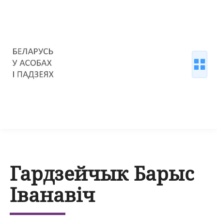
Гардзейчык Барыс
Іванавіч