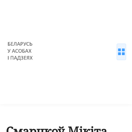
Смарчкоў Мікіта