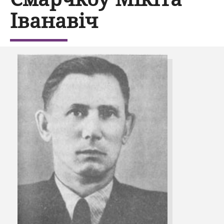
Іванавіч