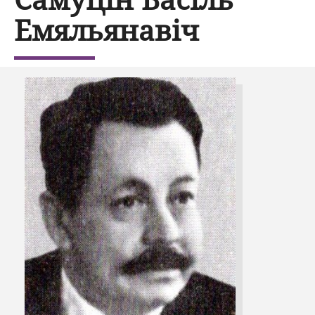
Емяльянавіч