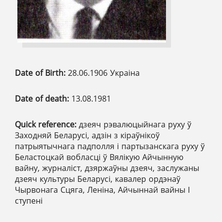
Date of Birth:
28.06.1906 Украіна
Date of death:
13.08.1981
Quick reference:
дзеяч рэвалюцыйнага руху ў
Заходняй Беларусі, адзін з кіраўнікоў
патрыятычнага падполля і партызанскага руху ў
Беластоцкай вобласці ў Вялікую Айчынную
вайну, журналіст, дзяржаўны дзеяч, заслужаны
дзеяч культуры Беларусі, кавалер ордэнаў
Чырвонага Сцяга, Леніна, Айчыннай вайны І
ступені