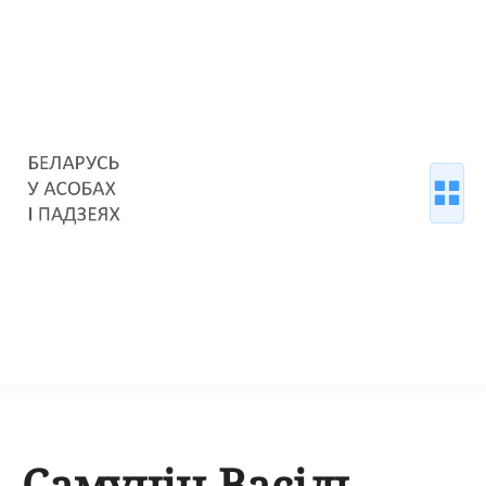
Самуцін Васіль