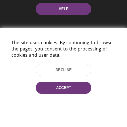
HELP
The site uses cookies. By continuing to browse
the pages, you consent to the processing of
cookies and user data.
220114, Niezaležnasci Ave. 116, Minsk,
Belarus
DECLINE
Tel.: (+375 17) 368 37 37
Fax: (+375 17) 368 97 06
E-mail: inbox@nlb.by
ACCEPT
All rights reserved «National Library
of Belarus» 2006 — 2026
Site development:
mrsoft.by