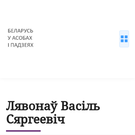
Лявонаў Васіль
Сяргеевіч