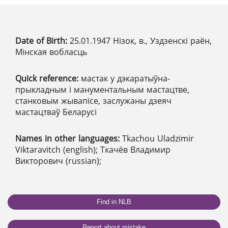
Date of Birth:
25.01.1947 Нізок, в., Уздзенскі раён,
Мінская вобласць
Quick reference:
мастак у дэкаратыўна-
прыкладным і манументальным мастацтве,
станковым жывапісе, заслужаны дзеяч
мастацтваў Беларусі
Names in other languages:
Tkachou Uladzimir
Viktaravitch (english); Ткачёв Владимир
Викторович (russian);
Find in NLB
Report about mistake