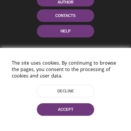
AUTHOR
CONTACTS
HELP
The site uses cookies. By continuing to browse
the pages, you consent to the processing of
cookies and user data.
220114, Niezaležnasci Ave. 116, Minsk,
DECLINE
Belarus
Tel.: (+375 17) 368 37 37
Fax: (+375 17) 368 97 06
ACCEPT
E-mail: inbox@nlb.by