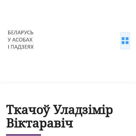
Ткачоў Уладзімір
Віктаравіч