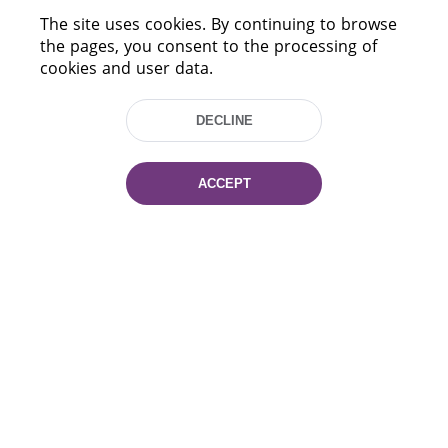
The site uses cookies. By continuing to browse
HELP
the pages, you consent to the processing of
cookies and user data.
DECLINE
ACCEPT
220114, Niezaležnasci Ave. 116, Minsk,
Belarus
Tel.: (+375 17) 368 37 37
Fax: (+375 17) 368 97 06
E-mail: inbox@nlb.by
All rights reserved «National Library
of Belarus» 2006 — 2026
Site development:
mrsoft.by