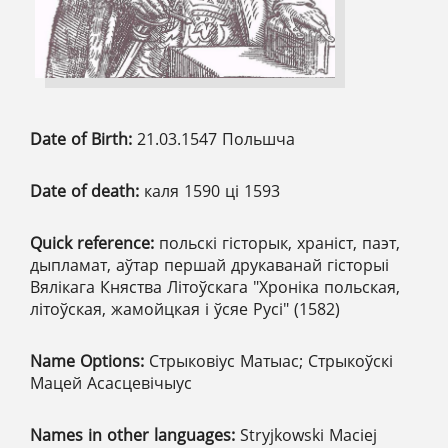
Date of Birth:
21.03.1547 Польшча
Date of death:
каля 1590 ці 1593
Quick reference:
польскі гісторык, храніст, паэт,
дыпламат, аўтар першай друкаванай гісторыі
Вялікага Княства Літоўскага "Хроніка польская,
літоўская, жамойцкая і ўсяе Русі" (1582)
Name Options:
Стрыковіус Матыас; Стрыкоўскі
Мацей Асасцевічыус
Names in other languages:
Stryjkowski Maciej