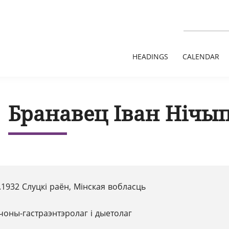
HEADINGS
CALENDAR
Бранавец Іван Нічы
.1932 Слуцкі раён, Мінская вобласць
чоны-гастраэнтэролаг і дыетолаг