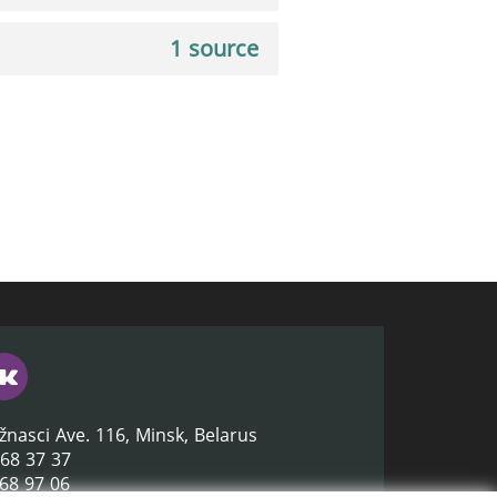
1 source
žnasci Ave. 116, Minsk, Belarus
368 37 37
368 97 06