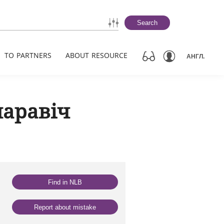
Search
TO PARTNERS
ABOUT RESOURCE
АНГЛ.
паравіч
Find in NLB
Report about mistake