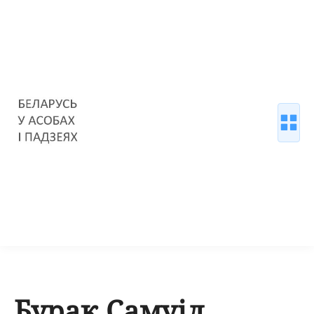
Бурак Самуіл