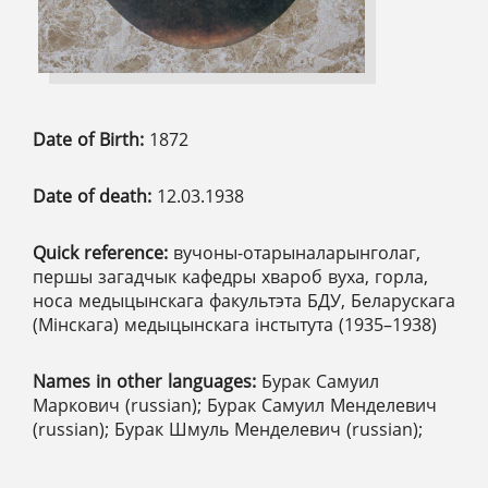
Date of Birth:
1872
Date of death:
12.03.1938
Quick reference:
вучоны-отарыналарынголаг,
першы загадчык кафедры хвароб вуха, горла,
носа медыцынскага факультэта БДУ, Беларускага
(Мінскага) медыцынскага інстытута (1935–1938)
Names in other languages:
Бурак Самуил
Маркович (russian); Бурак Самуил Менделевич
(russian); Бурак Шмуль Менделевич (russian);