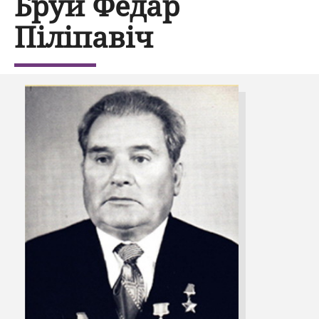
Бруй Фёдар
Піліпавіч