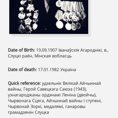
Date of Birth:
19.09.1907 Іванаўскія Агароднікі, в.,
Слуцкі раён, Мінская вобласць
Date of death:
17.01.1982 Украіна
Quick reference:
удзельнік Вялікай Айчыннай
вайны, Герой Савецкага Саюза (1943),
узнагароджаны ордэнамі Леніна (двойчы),
Чырвонага Сцяга, Айчыннай вайны І ступені,
Чырвонай Зоркі, медалямі, ганаровы
грамадзянін Слуцка