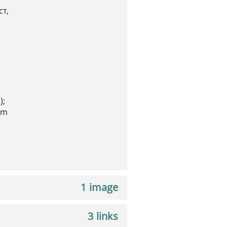
ст,
);
lm
1 image
3 links