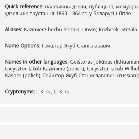
Quick reference:
палітычны дзеяч, публіцыст, мемуары
удзельнік паўстання 1863–1864 гг. у Беларусі і Літве
Aliases:
Kazimierz herbu Strzała; Litwin; Rozbitek; Strzała
Name Options:
Гейштар Якуб Станіслававіч
Names in other languages:
Geištoras Jokūbas (lithuanian
Gieysztor Jakób Kazimierz (polish); Gieysztor Jakub Wilhe
Kasper (polish); Гейштор Якуб Станиславович (russian);
Cryptonyms:
J. K. G.; L. K. G.