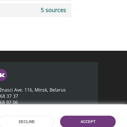
5 sources
žnasci Ave. 116, Minsk, Belarus
368 37 37
368 97 06
lb.by
DECLINE
ACCEPT