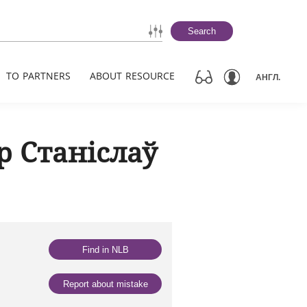
Search
TO PARTNERS
ABOUT RESOURCE
АНГЛ.
р Станіслаў
Find in NLB
Report about mistake