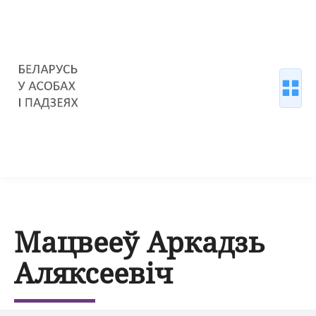
Мацвееў Аркадзь
Аляксеевіч