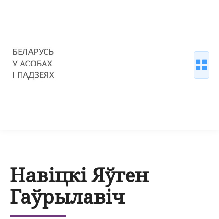
Навіцкі Яўген
Гаўрылавіч