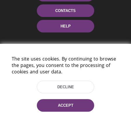
CONTACTS
HELP
The site uses cookies. By continuing to browse
the pages, you consent to the processing of
cookies and user data.
220114, Niezaležnasci Ave. 116, Minsk,
DECLINE
Belarus
Tel.: (+375 17) 368 37 37
Fax: (+375 17) 368 97 06
ACCEPT
E-mail: inbox@nlb.by