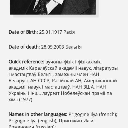
Date of Birth:
25.01.1917 Расія
Date of death:
28.05.2003 Бельгія
Quick reference:
вучоны-фізік і фізікахімік,
акадэмік Каралеўскай акадэміі навук, літаратуры
і мастацтваў Бельгіі, замежны член НАН
Беларусі, АН СССР, Расійскай АН, Амерыканскай
акадэміі навук і мастацтваў, НАН ЗША, НАН
Украіны і інш., лаўрэат Нобелеўскай прэміі па
хіміі (1977)
Names in other languages:
Prigogine Ilya (french);
Prigogine Iya (english); Пригожин Илья
Романович (russian);