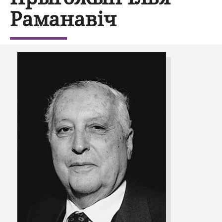
Раманавіч