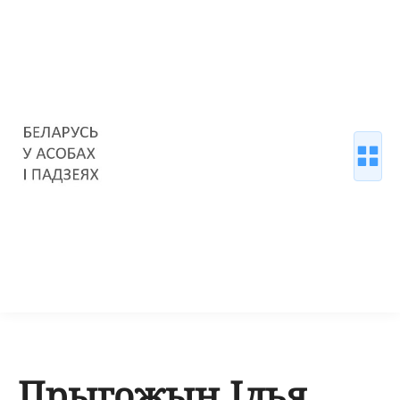
Прыгожын Ілья