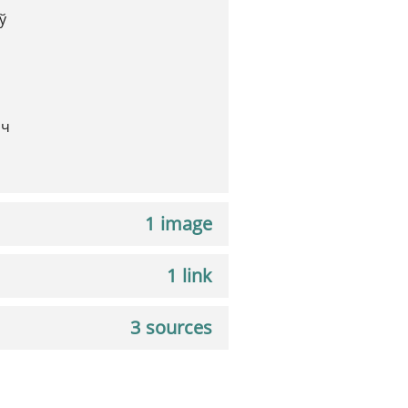
ў
ич
1 image
1 link
3 sources