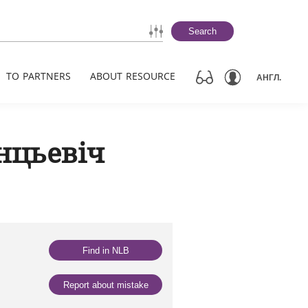
Search
TO PARTNERS
ABOUT RESOURCE
АНГЛ.
нцьевіч
Find in NLB
Report about mistake