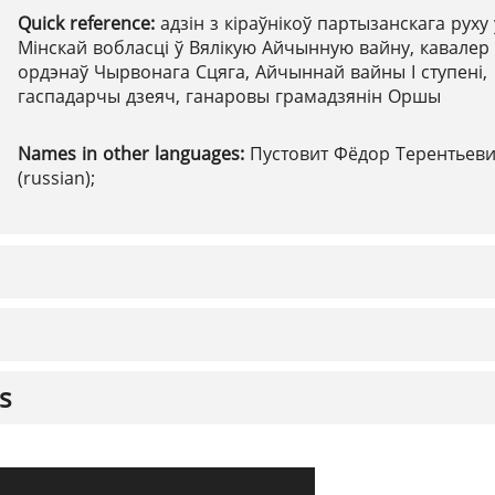
Quick reference:
адзін з кіраўнікоў партызанскага руху 
Мінскай вобласці ў Вялікую Айчынную вайну, кавалер
ордэнаў Чырвонага Сцяга, Айчыннай вайны І ступені,
гаспадарчы дзеяч, ганаровы грамадзянін Оршы
Names in other languages:
Пустовит Фёдор Терентьев
(russian);
s