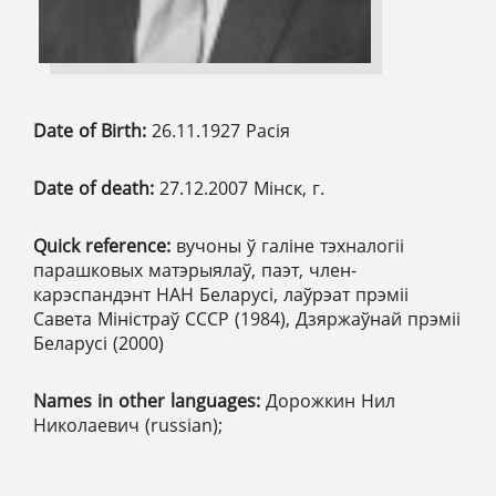
Date of Birth:
26.11.1927 Расія
Date of death:
27.12.2007 Мінск, г.
Quick reference:
вучоны ў галіне тэхналогіі
парашковых матэрыялаў, паэт, член-
карэспандэнт НАН Беларусі, лаўрэат прэміі
Савета Міністраў СССР (1984), Дзяржаўнай прэміі
Беларусі (2000)
Names in other languages:
Дорожкин Нил
Николаевич (russian);