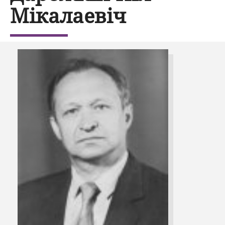
Мікалаевіч