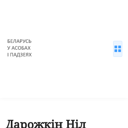
Дарожкін Ніл