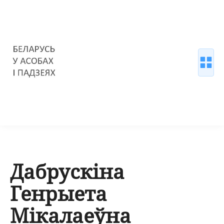
Дабрускіна
Генрыета
Мікалаеўна