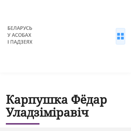
Карпушка Фёдар
Уладзіміравіч